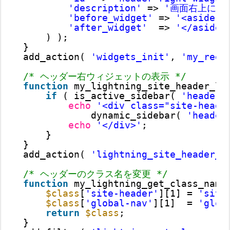
'description'
=> 
'画面右上に表
'before_widget'
=> 
'<aside c
'after_widget'
=> 
'</aside>
) );
}
add_action( 
'widgets_init'
, 
'my_regi
/* ヘッダー右ウィジェットの表示 */
function
my_lightning_site_header_lo
if
( is_active_sidebar( 
'header-
echo
'<div class="site-heade
dynamic_sidebar( 
'header
echo
'</div>'
;
}
}
add_action( 
'lightning_site_header_l
/* ヘッダーのクラス名を変更 */
function
my_lightning_get_class_name
$class
[
'site-header'
][1] = 
'site
$class
[
'global-nav'
][1]  = 
'glob
return
$class
;
}