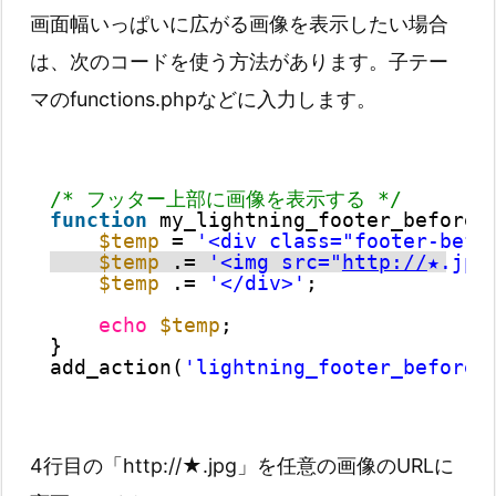
画面幅いっぱいに広がる画像を表示したい場合
は、次のコードを使う方法があります。子テー
マのfunctions.phpなどに入力します。
/* フッター上部に画像を表示する */
function
my_lightning_footer_before(
$temp
= 
'<div class="footer-befo
$temp
.= 
'<img src="
http://
★.jpg
$temp
.= 
'</div>'
;
echo
$temp
;
}
add_action(
'lightning_footer_before'
4行目の「http://★.jpg」を任意の画像のURLに