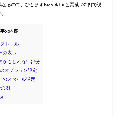
ので、ひとまずBizVektorと賢威 7の例で説
い。
記事の内容
インストール
ーの表示
要かもしれない部分
のオプション設定
ーのスタイル設定
orの例
例