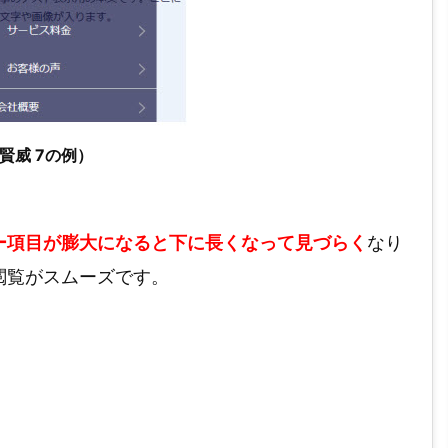
賢威 7の例）
ー項目が膨大になると下に長くなって見づらく
なり
閲覧がスムーズです。