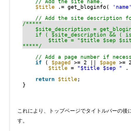
// Add the site name.
$title
.= get_bloginfo( 
'name
// Add the site description f
/*****
$site_description = get_blogi
if ( $site_description && ( i
$title = "$title $sep $si
*****/
// Add a page number if neces
if
( 
$paged
>= 2 || 
$page
>= 
$title
= 
"$title $sep "
.
return
$title
;
}
これにより、トップページでタイトルバーの後
す。