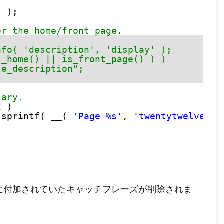
'
);
or the home/front page.
nfo( 'description', 'display' );
s_home() || is_front_page() ) )
te_description";
sary.
2 )
 sprintf( __( 
'Page %s'
, 
'twentytwelve'
)
に付加されていたキャッチフレーズが削除されま